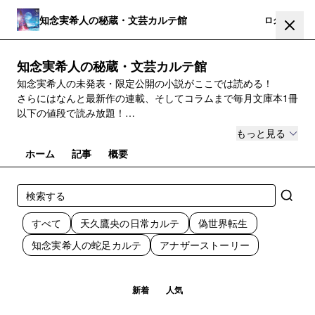
知念実希人の秘蔵・文芸カルテ館
登録
ログイン
知念実希人の秘蔵・文芸カルテ館
知念実希人の未発表・限定公開の小説がここでは読める！
さらにはなんと最新作の連載、そしてコラムまで毎月文庫本1冊
以下の値段で読み放題！
もっと見る
毎週１回以上更新していきます。
ホーム
記事
概要
ぜひご登録を✨
※収益の一部はブックサンタを通じて、困難な状況にあるお子さ
んへ本を送る活動に寄付させて頂きます
すべて
天久鷹央の日常カルテ
偽世界転生
知念実希人の蛇足カルテ
アナザーストーリー
新着
人気