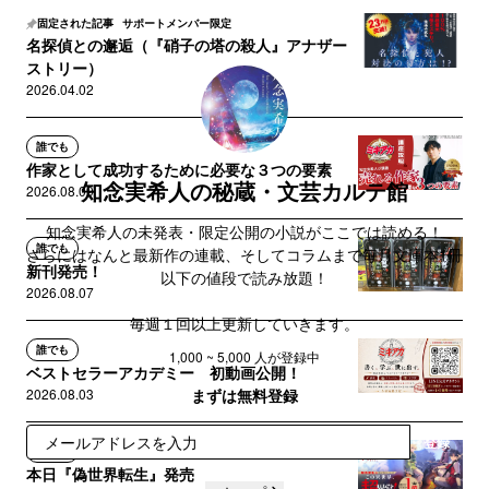
固定された記事
サポートメンバー限定
名探偵との邂逅（『硝子の塔の殺人』アナザー
ストリー）
2026.04.02
誰でも
作家として成功するために必要な３つの要素
知念実希人の秘蔵・文芸カルテ館
2026.08.09
知念実希人の未発表・限定公開の小説がここでは読める！
誰でも
さらにはなんと最新作の連載、そしてコラムまで毎月文庫本1冊
新刊発売！
以下の値段で読み放題！
2026.08.07
毎週１回以上更新していきます。
ぜひご登録を✨
誰でも
1,000 ~ 5,000 人が登録中
ベストセラーアカデミー 初動画公開！
※収益の一部はブックサンタを通じて、困難な状況にあるお子さ
まずは無料登録
2026.08.03
んへ本を送る活動に寄付させて頂きます
登録
誰でも
本日『偽世界転生』発売