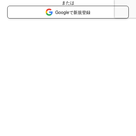
または
Googleで新規登録
© 2026 知念実希人の秘蔵・文芸カルテ館
書き手利用規約
読み手利用規約
プライバシーポリシー
特定商取引法に基づく表示
お問い合わせ
コラボ企業・掲載媒体募集
代理店の方はこちら
ログイン